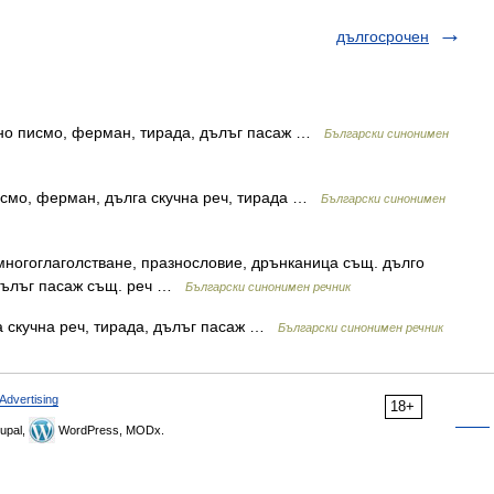
дългосрочен
чно писмо, ферман, тирада, дълъг пасаж …
Български синонимен
исмо, ферман, дълга скучна реч, тирада …
Български синонимен
ногоглаголстване, празнословие, дрънканица същ. дълго
 дълъг пасаж същ. реч …
Български синонимен речник
а скучна реч, тирада, дълъг пасаж …
Български синонимен речник
Advertising
18+
upal,
WordPress, MODx.