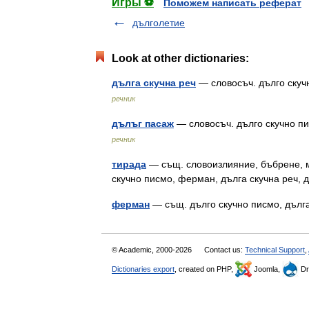
Игры ⚽
Поможем написать реферат
дълголетие
Look at other dictionaries:
дълга скучна реч
— словосъч. дълго ску
речник
дълъг пасаж
— словосъч. дълго скучно п
речник
тирада
— същ. словоизлияние, бъбрене, м
скучно писмо, ферман, дълга скучна реч,
ферман
— същ. дълго скучно писмо, дълг
© Academic, 2000-2026
Contact us:
Technical Support
,
Dictionaries export
, created on PHP,
Joomla,
Dr