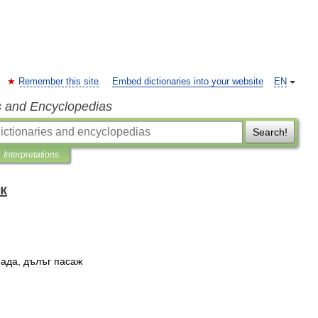
Remember this site
Embed dictionaries into your website
EN
s and Encyclopedias
Search!
Interpretations
к
рада
,
дълъг
пасаж