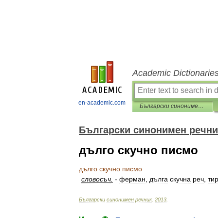
Academic Dictionarie
en-academic.com
Български синонимен речник
Български синонимен речни
дълго скучно писмо
дълго
скучно
писмо
словосъч
.
-
ферман
,
дълга
скучна
реч
,
ти
Български
синонимен
речник
.
2013
.